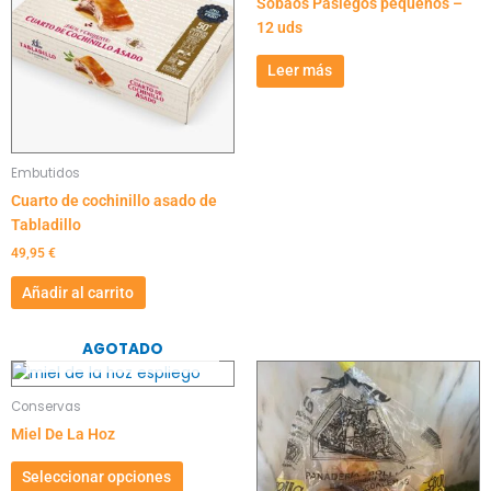
Sobaos Pasiegos pequeños –
12 uds
Leer más
Embutidos
Cuarto de cochinillo asado de
Tabladillo
49,95
€
Añadir al carrito
AGOTADO
Este
producto
Conservas
tiene
Miel De La Hoz
múltiples
variantes.
Seleccionar opciones