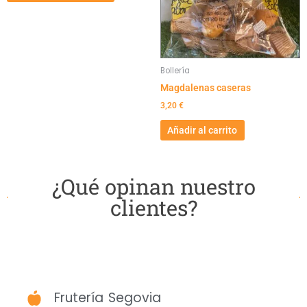
Las
opciones
se
pueden
elegir
Bollería
en
Magdalenas caseras
la
página
3,20
€
de
Añadir al carrito
producto
¿Qué opinan nuestro
clientes?
Frutería Segovia