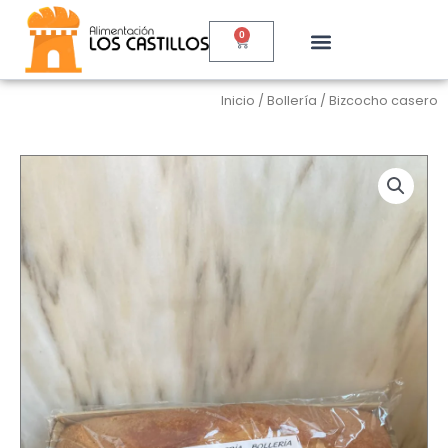
Ir
al
0
Cart
contenido
Inicio
/
Bollería
/ Bizcocho casero